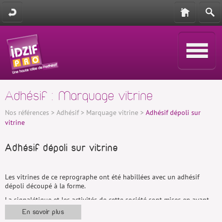
Adhésif : Marquage vitrine
Nos références
>
Adhésif
>
Marquage vitrine
>
Adhésif dépoli sur
vitrine
Adhésif dépoli sur vitrine
Les vitrines de ce reprographe ont été habillées avec un adhésif
dépoli découpé à la forme.
La signalétique et les activités de cette société sont mises en avant
avec une impression numérique sur adhésif redécoupé à la forme de
En savoir plus
panneau de signalétique.