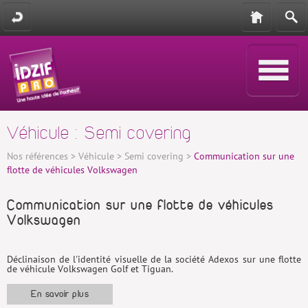
Véhicule : Semi covering
Nos références
>
Véhicule
>
Semi covering
>
Communication sur une
flotte de véhicules Volkswagen
Communication sur une flotte de véhicules
Volkswagen
Déclinaison de l'identité visuelle de la société Adexos sur une flotte
de véhicule Volkswagen Golf et Tiguan.
Grâce à la technique de l'impression numérique redécoupée à la
En savoir plus
forme, nous pouvons vous aider à créer des véhicules uniques aux
couleurs de votre société.