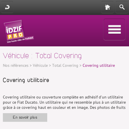
Véhicule : Total Covering
Nos références
>
Véhicule
>
Total Covering
>
Covering utilitaire
Covering utilitaire
Covering utilitaire ou couverture complète en adhésif d'un utilitaire
pour ce Fiat Ducato. Un utilitaire qui ne ressemble plus à un utilitaire
grâce à ce covering haut en couleur et en image. Des photos de fruits
plus vrais que nature imprimées sur vinyle conformable pour épouser
au mieux les déformations du véhicule.
En savoir plus
Le covering de cette utilitaire a également était pelliculé pour