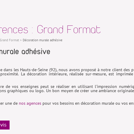
rences : Grand Format
Grand Format
>
Décoration murale adhésive
murale adhésive
e dans les Hauts-de-Seine (92), nous avons proposé à notre client des 
roximité. La décoration intérieure, réalisée sur-mesure, est imprim
ure de vos enseignes peut se réaliser en utilisant l'impression numéri
tions graphiques ou logo. Un bon moyen de créer une ambiance originale
ter une de
nos agences
pour vos besoins en décoration murale ou vos en
vis