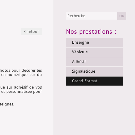
OK
Nos prestations :
< retour
Enseigne
Véhicule
Adhésif
photos pour décorer les
Signalétique
ée en numérique sur du
Grand Format
que sur adhésif de vos
 et personnalisée pour
seignes.