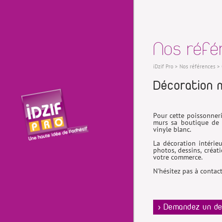
Nos réfé
iDzif Pro
>
Nos références
>
Décoration 
Pour cette poissonneri
murs sa boutique de p
vinyle blanc.
La décoration intérie
photos, dessins, créa
votre commerce.
N'hésitez pas à contac
> Demandez un de