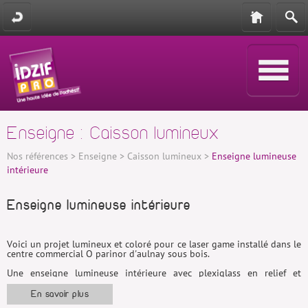
Enseigne : Caisson lumineux
Nos références
>
Enseigne
>
Caisson lumineux
>
Enseigne lumineuse
intérieure
Enseigne lumineuse intérieure
Voici un projet lumineux et coloré pour ce laser game installé dans le
centre commercial O parinor d'aulnay sous bois.
Une enseigne lumineuse intérieure avec plexiglass en relief et
éclairage led , impression numérique sur adhésif pour l'habillage de
l'ensemble des vitrines.
En savoir plus