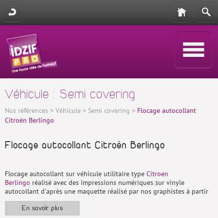
Véhicule : Semi covering
Nos références
>
Véhicule
>
Semi covering
>
Flocage autocollant
Citroën Berlingo
Flocage autocollant Citroën Berlingo
Flocage autocollant sur véhicule utilitaire type
Citroen
Berlingo
réalisé avec des impressions numériques sur vinyle
autocollant d'après une maquette réalisé par nos graphistes à partir
des photos hautes définitions fournies par le client La Brasserie
Como basée à la courneuve 93120 et t
orréfacteur depuis 1979
.
En savoir plus