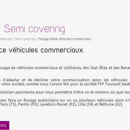
: Semi covering
Véhicule
>
Semi covering
>
Flocage flotte véhicules commerciaux
tte véhicules commerciaux
ocage de véhicules commerciaux et utilitaires, des Seat iBiza et des Ren
d'adapter et de décliner votre communication selon les véhicules d
e votre société, comme nous l'avons fait pour la société FVF Foucault basée
solution percutante pour vous permettre d'être vu et reconnu où que vous
lez faire un flocage publicitaire sur un ou plusieurs véhicules alors n
'
aris (75), Pantin (93), Levallois-Perret (92), Lille (59) et Béthune (62).
vis