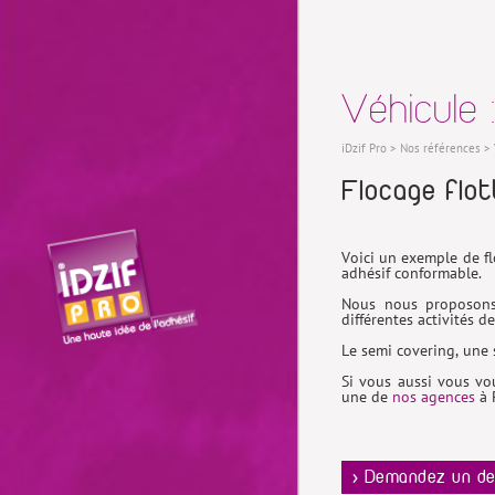
Véhicule 
iDzif Pro
>
Nos références
>
Flocage flo
Voici un exemple de fl
adhésif conformable.
Nous nous proposons 
différentes activités d
Le semi covering, une 
Si vous aussi vous vou
une de
nos agences
à P
> Demandez un de