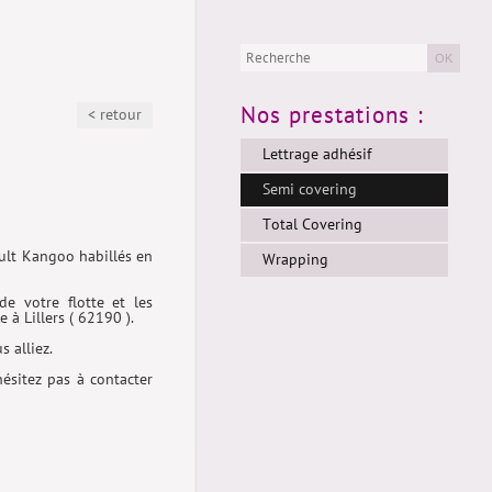
OK
Nos prestations :
< retour
Lettrage adhésif
Semi covering
Total Covering
ault Kangoo habillés en
Wrapping
e votre flotte et les
 à Lillers ( 62190 ).
 alliez.
hésitez pas à contacter