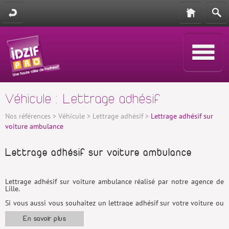
Véhicule : Lettrage adhésif
Nos références
>
Véhicule
>
Lettrage adhésif
>
Lettrage adhésif sur
voiture ambulance
Lettrage adhésif sur voiture ambulance
Lettrage adhésif sur voiture ambulance réalisé par notre agence de
Lille.
Si vous aussi vous souhaitez un lettrage adhésif sur votre voiture ou
un
covering
, n'hésitez pas à contacter une de
nos agences
à Paris
(75), Pantin (93), Levallois-Perret (92), Lille (59) ou Béthune (62).
En savoir plus