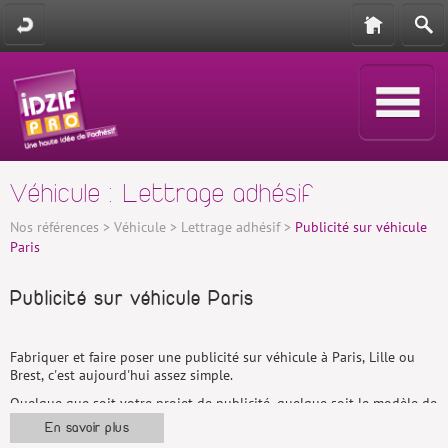
Véhicule : Lettrage adhésif
Nos références
>
Véhicule
>
Lettrage adhésif
>
Publicité sur véhicule
Paris
Publicité sur véhicule Paris
Fabriquer et faire poser une publicité sur véhicule à Paris, Lille ou
Brest, c'est aujourd'hui assez simple.
Quelque que soit votre projet de publicité, quelque soit le modèle de
votre véhicule, que vous soyez à Paris, Lille ou Brest. Contactez un de
En savoir plus
nos conseiller et nous pourrons répondre à l'ensemble de vos