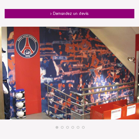
lumineux
par des impressions numériques réalisées sur adhésif
diffusant.
> Demandez un devis
Pas de limite de format avec l'impression numérique, quelque soit la
taille de vos murs à décorer, iDzifpro réalise la pose du décor après
une prise de côtes précise de la part de nos techniciens.
La décoration intérieure de vos magasins avec de l'adhésif imprimé
en numérique. Pensez-y !!