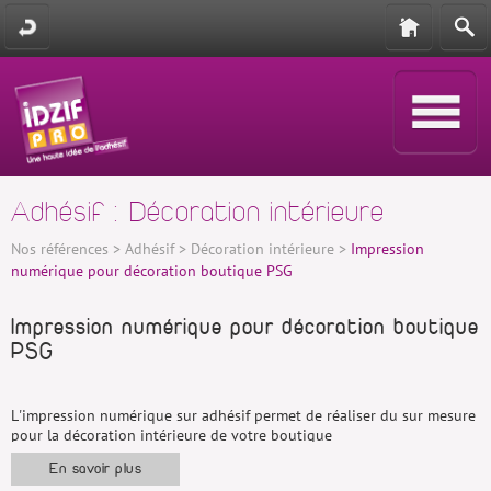
Adhésif : Décoration intérieure
Nos références
>
Adhésif
>
Décoration intérieure
>
Impression
numérique pour décoration boutique PSG
Impression numérique pour décoration boutique
PSG
L'impression numérique sur adhésif permet de réaliser du sur mesure
pour la décoration intérieure de votre boutique
Habillage des murs avec des visuels imprimés en numérique sur de
En savoir plus
l'adhésif opaque et changement des visuels dans les
caissons